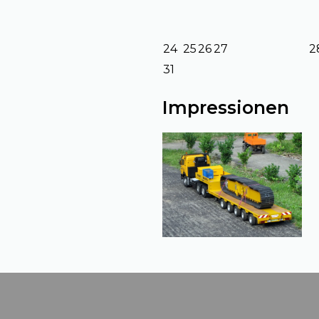
24
25
26
27
2
31
Impressionen