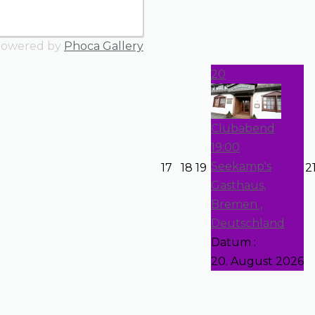
owered by
Phoca Gallery
20
Clubabend
19:00
Seekamp's
17
18
19
2
Gasthaus,
Bremen ,
Deutschland
Datum :
20. August 2026