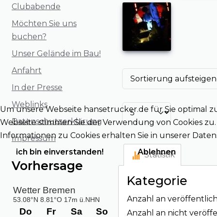
Clubabende
Möchten Sie uns
buchen?
Unser Gelände im Bau!
Anfahrt
In der Presse
Weblinks
Um unsere Webseite hansetrucker.de für Sie optimal z
Datenschutzerklärung
Webseite stimmen Sie der Verwendung von Cookies zu. B
Informationen zu Cookies erhalten Sie in unserer Dat
Impressum
ich bin einverstanden!
Ablehnen
Statistik
Vorhersage
Kategorie
Anzahl an veröffentlich
Anzahl an nicht veröffe