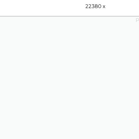
22380 x
P